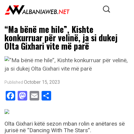
“Ma bënë me hile”, Kishte
konkurruar për velinë, ja si dukej
Olta Gixhari vite më parë
October 15, 2023
Published
Facebook
Mastodon
Email
Share
Olta Gixhari këtë sezon mban rolin e anëtares së
jurisë në “Dancing With The Stars”.