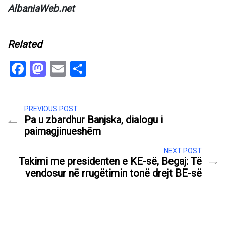
AlbaniaWeb.net
Related
Facebook
Mastodon
Email
Share
PREVIOUS POST
Pa u zbardhur Banjska, dialogu i
paimagjinueshëm
NEXT POST
Takimi me presidenten e KE-së, Begaj: Të
vendosur në rrugëtimin tonë drejt BE-së