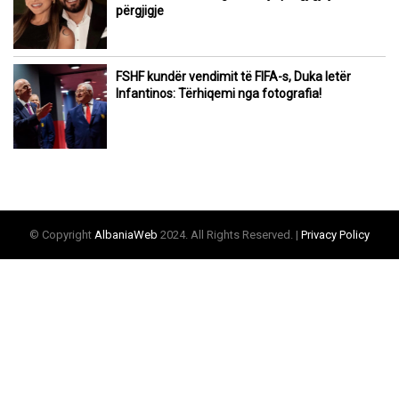
përgjigje
FSHF kundër vendimit të FIFA-s, Duka letër
Infantinos: Tërhiqemi nga fotografia!
© Copyright
AlbaniaWeb
2024. All Rights Reserved. |
Privacy Policy