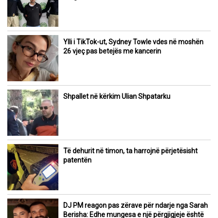
Ylli i TikTok-ut, Sydney Towle vdes në moshën
26 vjeç pas betejës me kancerin
Shpallet në kërkim Ulian Shpatarku
Të dehurit në timon, ta harrojnë përjetësisht
patentën
DJ PM reagon pas zërave për ndarje nga Sarah
Berisha: Edhe mungesa e një përgjigjeje është