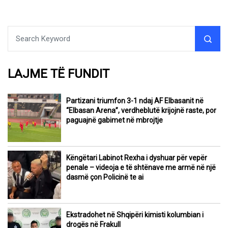
LAJME TË FUNDIT
Partizani triumfon 3-1 ndaj AF Elbasanit në
“Elbasan Arena”, verdheblutë krijojnë raste, por
paguajnë gabimet në mbrojtje
Këngëtari Labinot Rexha i dyshuar për vepër
penale – videoja e të shtënave me armë në një
dasmë çon Policinë te ai
Ekstradohet në Shqipëri kimisti kolumbian i
drogës në Frakull