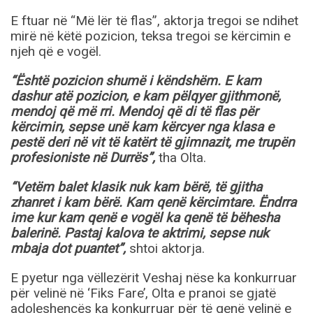
E ftuar në “Më lër të flas”, aktorja tregoi se ndihet
mirë në këtë pozicion, teksa tregoi se kërcimin e
njeh që e vogël.
“Është pozicion shumë i këndshëm. E kam
dashur atë pozicion, e kam pëlqyer gjithmonë,
mendoj që më rri. Mendoj që di të flas për
kërcimin, sepse unë kam kërcyer nga klasa e
pestë deri në vit të katërt të gjimnazit, me trupën
profesioniste në Durrës”,
tha Olta.
“Vetëm balet klasik nuk kam bërë, të gjitha
zhanret i kam bërë. Kam qenë kërcimtare. Ëndrra
ime kur kam qenë e vogël ka qenë të bëhesha
balerinë. Pastaj kalova te aktrimi, sepse nuk
mbaja dot puantet”,
shtoi aktorja.
E pyetur nga vëllezërit Veshaj nëse ka konkurruar
për velinë në ‘Fiks Fare’, Olta e pranoi se gjatë
adoleshencës ka konkurruar për të qenë velinë e