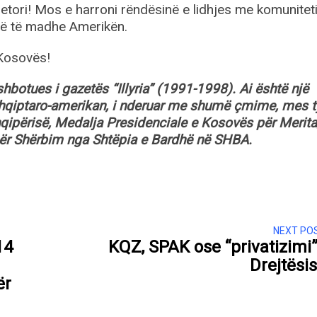
etori! Mos e harroni rëndësinë e lidhjes me komunitet
në të madhe Amerikën.
 Kosovës!
hbotues i gazetës “Illyria” (1991-1998). Ai është një
 shqiptaro-amerikan, i nderuar me shumë çmime, mes t
qipërisë, Medalja Presidenciale e Kosovës për Merita,
për Shërbim nga Shtëpia e Bardhë në SHBA.
NEXT PO
14
KQZ, SPAK ose “privatizimi”
Drejtësi
ër