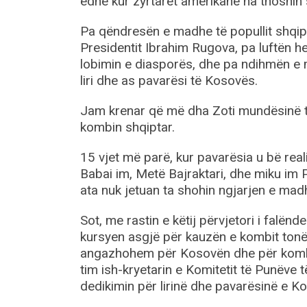
edhe kur zyrtarët amerikanë na thoshin 
Pa qëndresën e madhe të popullit shqip
Presidentit Ibrahim Rugova, pa luftën h
lobimin e diasporës, dhe pa ndihmën e 
liri dhe as pavarësi të Kosovës.
Jam krenar që më dha Zoti mundësinë të
kombin shqiptar.
15 vjet më parë, kur pavarësia u bë rea
Babai im, Metë Bajraktari, dhe miku im 
ata nuk jetuan ta shohin ngjarjen e mad
Sot, me rastin e këtij përvjetori i falën
kursyen asgjë për kauzën e kombit tonë
angazhohem për Kosovën dhe për kombi
tim ish-kryetarin e Komitetit të Punëve
dedikimin për lirinë dhe pavarësinë e K