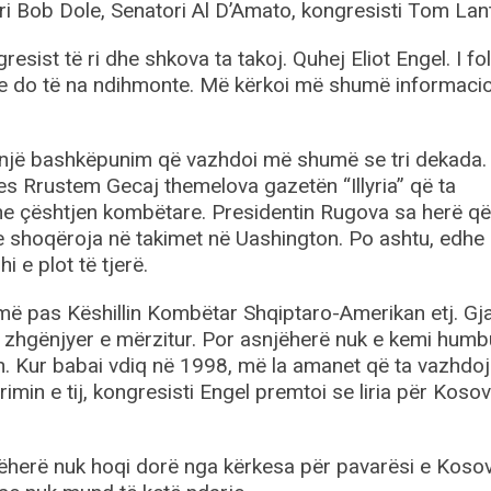
ri Bob Dole, Senatori Al D’Amato, kongresisti Tom Lan
sist të ri dhe shkova ta takoj. Quhej Eliot Engel. I fo
e do të na ndihmonte. Më kërkoi më shumë informaci
m një bashkëpunim që vazhdoi më shumë se tri dekada.
es Rrustem Gecaj themelova gazetën “Illyria” që ta
çështjen kombëtare. Presidentin Rugova sa herë që 
e shoqëroja në takimet në Uashington. Po ashtu, edhe
 e plot të tjerë.
 pas Këshillin Kombëtar Shqiptaro-Amerikan etj. Gj
i zhgënjyer e mërzitur. Por asnjëherë nuk e kemi humb
nin. Kur babai vdiq në 1998, më la amanet që ta vazhdo
min e tij, kongresisti Engel premtoi se liria për Koso
njëherë nuk hoqi dorë nga kërkesa për pavarësi e Koso