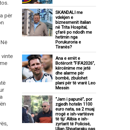
tos.
SKANDALI me
la për
vdekjen e
on
biznesmenit italian
në Trita Hospital,
çfarë po ndodh me
hetimin nga
 Në
Porukuroria e
Tiranës?
vinte
Ana e errët e
 me
Botërorit “FIFA2026”,
kërcënime me jetë
dhe alarme për
bombë, zbulohet
atë
plani për të vrarë Leo
Messin
ur
ja
“Jam i papunë”, por
vën
zgjedh hotelin 1100
euro nata, sa 2 muaj
rrogë e ish-vartësve
të tij/ Alibia e ish-
vës,
zyrtarit të Policisë,
Ulian Shpataraku pas