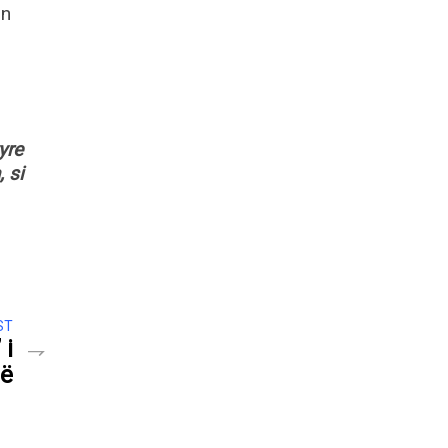
in
yre
 si
ST
 i
së