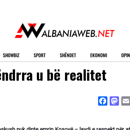
SHOWBIZ
SPORT
SHËNDET
EKONOMI
OPIN
ndrra u bë realitet
Face
Ma
askush nuk dinte emrin Kosovë – lavdi e respekt për a