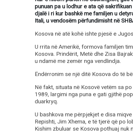
punuan pa u lodhur e ata që sakrifikuan 
djalë i ri kur bashkë me familjen u det
Itali, u vendosëm përfundimisht në SHB
Kosova në atë kohë ishte pjesë e Jugosll
U rrita në Amerikë, formova familjen ti
Kosova. Prindërit, Metë dhe Zisa Bajrakt
u ndamë me zemër nga vendlindja.
Ëndërronim se një ditë Kosova do të bëh
Në fakt, situata në Kosovë vetëm sa po
1989, largimi nga puna e gati gjithë pop
duarkryq.
U bashkova me përpjekjet e disa miqve s
Repishti, Jim Xhema, e të tjerë që po l
Kishim zbuluar se Kosova pothuaj nuk nji