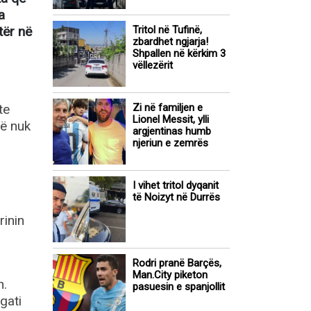
a
tër në
Tritol në Tufinë,
zbardhet ngjarja!
Shpallen në kërkim 3
vëllezërit
te
Zi në familjen e
Lionel Messit, ylli
rë nuk
argjentinas humb
njeriun e zemrës
I vihet tritol dyqanit
të Noizyt në Durrës
rinin
Rodri pranë Barçës,
Man.City piketon
n.
pasuesin e spanjollit
gati