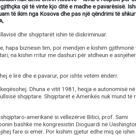
gjithçka që të vinte kjo ditë e madhe e pavarësisë. Ish
yruam të ikim nga Kosova dhe pas një qëndrimi të shkur
A.
avisë dhe shqiptarët ishin të diskriminuar.
me, hapa biznesin tim, por mendjen e kishim gjithmonë 
ari, na kishin rritur me dashuri për atdheun e asnjëhe
ej e lirë dhe e pavarur, por ishte vetëm ëndërr.
 keqësohej. Dhuna e vitit 1981, heqja e autonomisë në
ullsisë shqiptare. Shqiptarët e Amerikës nuk mund të r
hqiptaro-amerikanë si vëllezërve Bitici, prof. Sami
obonin bashkë me kongresistin Dioguardi në Uashingto
hej fare si emër. Por kishim gjetur edhe miq që ishin 