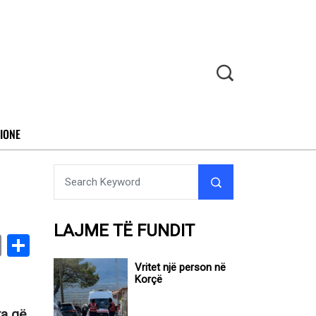
IONE
LAJME TË FUNDIT
book
stodon
Email
Share
Vritet një person në
Korçë
ta që