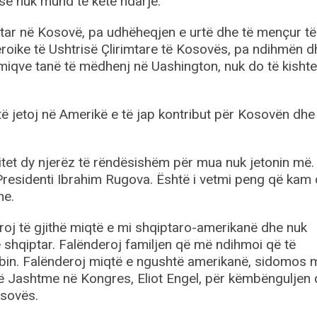
se nuk mund të ketë ndarje.
tar në Kosovë, pa udhëheqjen e urtë dhe të mençur të
eroike të Ushtrisë Çlirimtare të Kosovës, pa ndihmën d
miqve tanë të mëdhenj në Uashington, nuk do të kishte
 jetoj në Amerikë e të jap kontribut për Kosovën dhe
litet dy njerëz të rëndësishëm për mua nuk jetonin më.
Presidenti Ibrahim Rugova. Është i vetmi peng që kam
he.
deroj të gjithë miqtë e mi shqiptaro-amerikanë dhe nuk
 shqiptar. Falënderoj familjen që më ndihmoi që të
n. Falënderoj miqtë e ngushtë amerikanë, sidomos 
 të Jashtme në Kongres, Eliot Engel, për këmbënguljen
osovës.