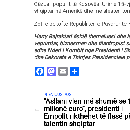
Gëzuar popullit të Kosovës! Urime 15-vj
shqiptar në Amerikë dhe me aleaten to
Zoti e bekoftë Republikën e Pavarur të
Harry Bajraktari është themeluesi dhe is
veprimtar, biznesmen dhe filantropist
edhe Nderi i Kombit nga Presidenti i Sh
dhe Dekorata e Thirrjes Presidenciale 
Facebook
Mastodon
Email
Share
PREVIOUS POST
“Asllani vlen më shumë se 
milionë euro”, presidenti i
Empolit rikthehet të flasë p
talentin shqiptar