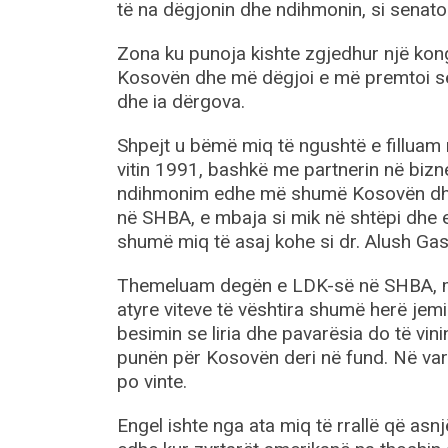
të na dëgjonin dhe ndihmonin, si senato
Zona ku punoja kishte zgjedhur një kongre
Kosovën dhe më dëgjoi e më premtoi s
dhe ia dërgova.
Shpejt u bëmë miq të ngushtë e fillua
vitin 1991, bashkë me partnerin në bizn
ndihmonim edhe më shumë Kosovën dhe 
në SHBA, e mbaja si mik në shtëpi dhe 
shumë miq të asaj kohe si dr. Alush Gashi
Themeluam degën e LDK-së në SHBA, më
atyre viteve të vështira shumë herë jem
besimin se liria dhe pavarësia do të vi
punën për Kosovën deri në fund. Në varri
po vinte.
Engel ishte nga ata miq të rrallë që as