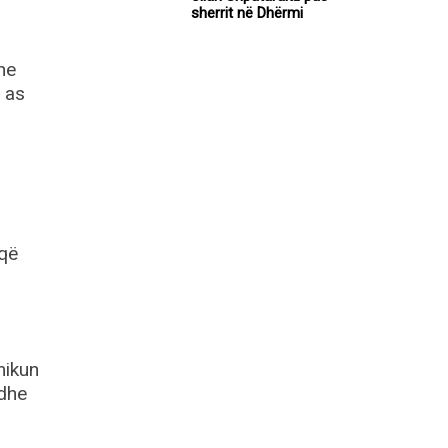
sherrit në Dhërmi
he
 as
 që
mikun
 dhe