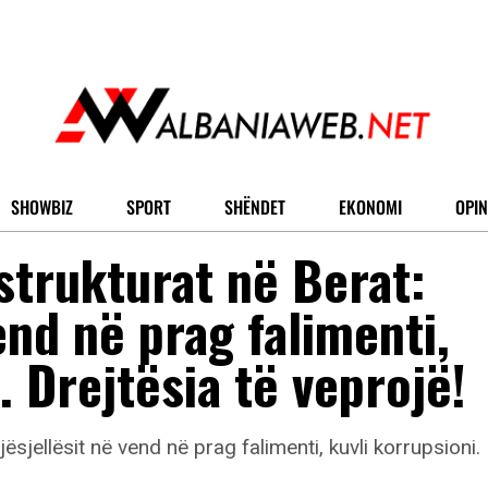
SHOWBIZ
SPORT
SHËNDET
EKONOMI
OPIN
trukturat në Berat:
end në prag falimenti,
. Drejtësia të veprojë!