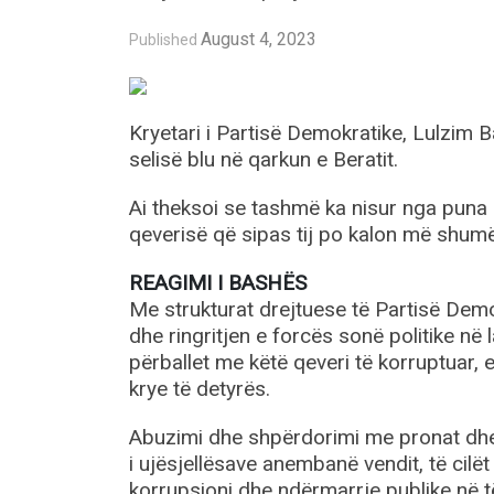
August 4, 2023
Published
Kryetari i Partisë Demokratike, Lulzim B
selisë blu në qarkun e Beratit.
Ai theksoi se tashmë ka nisur nga puna p
qeverisë që sipas tij po kalon më shum
REAGIMI I BASHËS
Me strukturat drejtuese të Partisë Demo
dhe ringritjen e forcës sonë politike në
përballet me këtë qeveri të korruptuar,
krye të detyrës.
Abuzimi dhe shpërdorimi me pronat dhe 
i ujësjellësave anembanë vendit, të cilët
korrupsioni dhe ndërmarrje publike në t