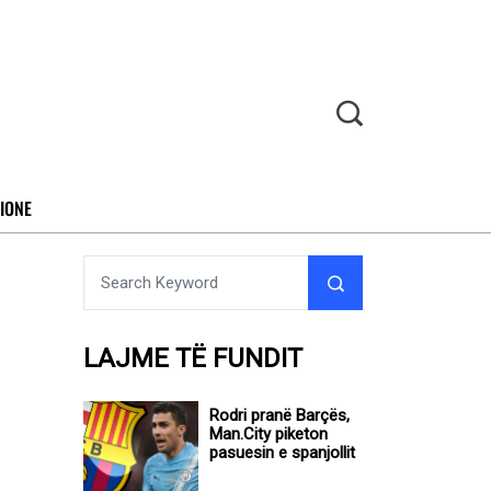
IONE
LAJME TË FUNDIT
Rodri pranë Barçës,
Man.City piketon
pasuesin e spanjollit