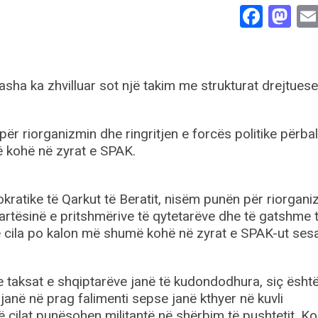
Face
Ma
asha ka zhvilluar sot një takim me strukturat drejtuese
ër riorganizmin dhe ringritjen e forcës politike përbal
ë kohë në zyrat e SPAK.
kratike të Qarkut të Beratit, nisëm punën për riorgani
 lartësinë e pritshmërive të qytetarëve dhe të gatshme 
 e cila po kalon më shumë kohë në zyrat e SPAK-ut ses
taksat e shqiptarëve janë të kudondodhura, siç është
 janë në prag falimenti sepse janë kthyer në kuvli
ë cilat punësohen militantë në shërbim të pushtetit. Ko