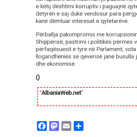
e këtij dështimi korruptiv i paguajnë qy
detyrën e saj duke vendosur para përgje
kanë dëmtuar interesat e qytetarëve.
Përballja pakompromis me korrupsionin, 
Shqipërisë, pastrimi i politikës përmes 
përfaqësuesit e tyre në Parlament, vota e
llogaridhënies së qeverisë janë busulla j
dhe ekonomisë.
()
“
AlbaniaWeb.net
”
Facebook
Mastodon
Email
Share