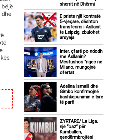
sherrit në Dhërmi
ë bëjë
n dhe
E priste një kontratë
5-vjeçare, dështon
transferimi i Asllanit
te Leipzig, zbulohet
të
arsyeja
otë
e
Inter, çfarë po ndodh
me Asllanin?
ikës
Mesfushori “ngec në
Milano, mungojnë
ofertat
Adelina Ismaili dhe
Gimbo konfirmojnë
bashkëpunimin e tyre
të parë
ZYRTARE/ La Liga,
një “oaz” për
Kumbullën,
qendërmbrojtësi