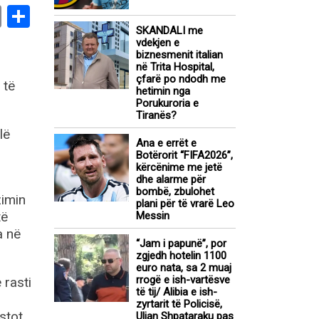
book
stodon
Email
Share
SKANDALI me
vdekjen e
biznesmenit italian
në Trita Hospital,
çfarë po ndodh me
 të
hetimin nga
Porukuroria e
Tiranës?
lë
Ana e errët e
Botërorit “FIFA2026”,
kërcënime me jetë
dhe alarme për
bombë, zbulohet
zimin
plani për të vrarë Leo
të
Messin
a në
“Jam i papunë”, por
zgjedh hotelin 1100
euro nata, sa 2 muaj
rrogë e ish-vartësve
 rasti
të tij/ Alibia e ish-
zyrtarit të Policisë,
stot
Ulian Shpataraku pas